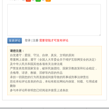
登录
|
注册
需要登陆才可发布评论
请您注意：
自觉遵守：爱国、守法、自律、真实、文明的原则
尊重网上道德，遵守《全国人大常委会关于维护互联网安全的决定》
及中华人民共和国其他各项有关法律法规
严禁发表危害国家安全，破坏民族团结、国家宗教政策和社会稳定，
含侮辱、诽谤、教唆、淫秽等内容的作品
承担一切因您的行为而直接或间接导致的民事或刑事法律责任
您在本站评论发表的作品，本站有权在网站内保留、转载、引用或者
删除
参与本评论即表明您已经阅读并接受上述条款