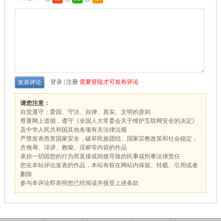
登录
|
注册
需要登陆才可发布评论
请您注意：
自觉遵守：爱国、守法、自律、真实、文明的原则
尊重网上道德，遵守《全国人大常委会关于维护互联网安全的决定》
及中华人民共和国其他各项有关法律法规
严禁发表危害国家安全，破坏民族团结、国家宗教政策和社会稳定，
含侮辱、诽谤、教唆、淫秽等内容的作品
承担一切因您的行为而直接或间接导致的民事或刑事法律责任
您在本站评论发表的作品，本站有权在网站内保留、转载、引用或者
删除
参与本评论即表明您已经阅读并接受上述条款