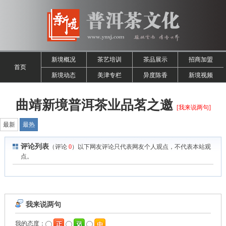
新境概况
茶艺培训
茶品展示
招商加盟
首页
新境动态
美津专栏
异度陈香
新境视频
曲靖新境普洱茶业品茗之邀
[我来说两句]
最新
最热
评论列表
（评论
0
）以下网友评论只代表网友个人观点，不代表本站观
点。
我来说两句
我的态度：