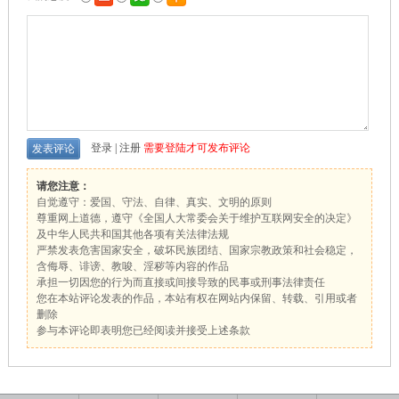
登录
|
注册
需要登陆才可发布评论
请您注意：
自觉遵守：爱国、守法、自律、真实、文明的原则
尊重网上道德，遵守《全国人大常委会关于维护互联网安全的决定》
及中华人民共和国其他各项有关法律法规
严禁发表危害国家安全，破坏民族团结、国家宗教政策和社会稳定，
含侮辱、诽谤、教唆、淫秽等内容的作品
承担一切因您的行为而直接或间接导致的民事或刑事法律责任
您在本站评论发表的作品，本站有权在网站内保留、转载、引用或者
删除
参与本评论即表明您已经阅读并接受上述条款