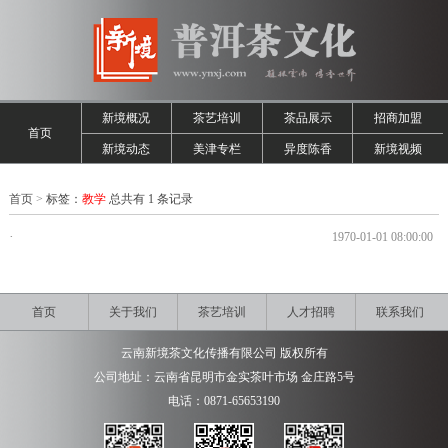
新境概况
茶艺培训
茶品展示
招商加盟
首页
新境动态
美津专栏
异度陈香
新境视频
首页
>
标签：
教学
总共有 1 条记录
·
1970-01-01 08:00:00
首页
关于我们
茶艺培训
人才招聘
联系我们
云南新境茶文化传播有限公司 版权所有
公司地址：云南省昆明市金实茶叶市场 金庄路5号
电话：0871-65653190