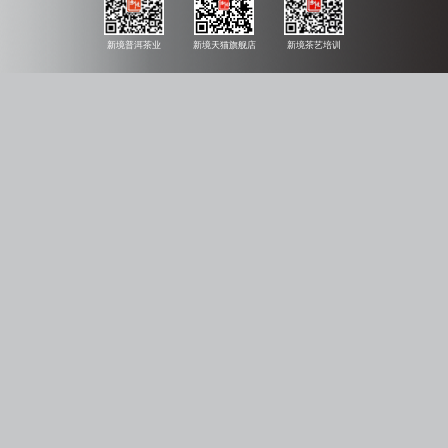
新境普洱茶业
新境天猫旗舰店
新境茶艺培训