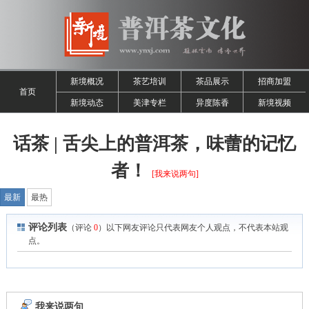
新境概况
茶艺培训
茶品展示
招商加盟
首页
新境动态
美津专栏
异度陈香
新境视频
话茶 | 舌尖上的普洱茶，味蕾的记忆
者！
[我来说两句]
最新
最热
评论列表
（评论
0
）以下网友评论只代表网友个人观点，不代表本站观
点。
我来说两句