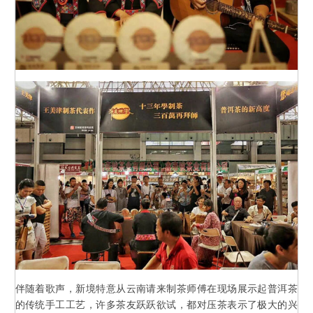
伴随着歌声，新境特意从云南请来制茶师傅在现场展示起普洱茶
的传统手工工艺，许多茶友跃跃欲试，都对压茶表示了极大的兴