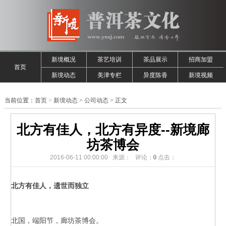
新境概况
茶艺培训
茶品展示
招商加盟
首页
新境动态
美津专栏
异度陈香
新境视频
当前位置：
首页
>
新境动态
>
公司动态
> 正文
北方有佳人，北方有异度--新境廊
坊茶博会
2016-06-11 00:00:00 来源： 评论：
0
点击：
北方有佳人，遗世而独立
北国，端阳节，廊坊茶博会。