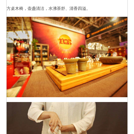
方桌木椅，壶盏清洁，水沸茶舒、清香四溢。