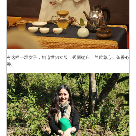
有这样一群女子，如遗世独立般，秀丽端庄，兰质蕙心，茶香心
香。