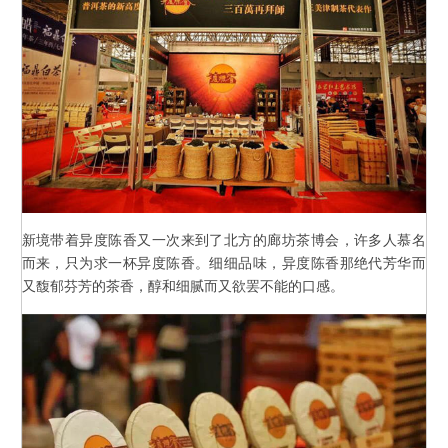
新境带着异度陈香又一次来到了北方的廊坊茶博会，许多人慕名
而来，只为求一杯异度陈香。细细品味，异度陈香那绝代芳华而
又馥郁芬芳的茶香，醇和细腻而又欲罢不能的口感。